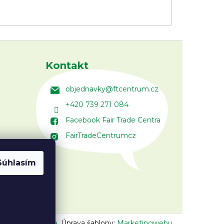
Kontakt
objednavky
@
ftcentrum.cz
+420 739 271 084
Facebook Fair Trade Centra
FairTradeCentrumcz
Súhlasím
n:
Vojtěch Lunga
,
Úprava šablony:
Marketingwebu