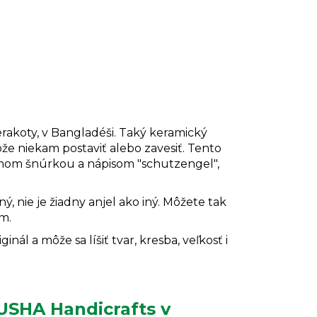
rakoty, v Bangladéši. Taký keramický
že niekam postaviť alebo zavesiť. Tento
enom šnúrkou a nápisom "schutzengel",
, nie je žiadny anjel ako iný. Môžete tak
m.
ál a môže sa líšiť tvar, kresba, veľkosť i
USHA Handicrafts v