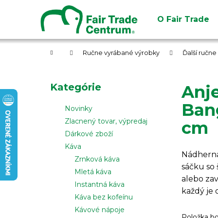
K
Prejsť
na
o
O Fair Trade
obsah
Späť
Späť
š
do
do
í
obchodu
obchodu
Domov
k
Ručne vyrábané výrobky
Ďalší ručn
B
o
Preskočiť
Kategórie
Anje
č
kategórie
n
Bang
Novinky
ý
Zlacnený tovar, výpredaj
cm
p
Dárkové zboží
a
Káva
n
Nádherná 
Zrnková káva
sáčku so 
e
Mletá káva
alebo zav
l
Instantná káva
každý je o
Káva bez kofeínu
Kávové nápoje
Položka b