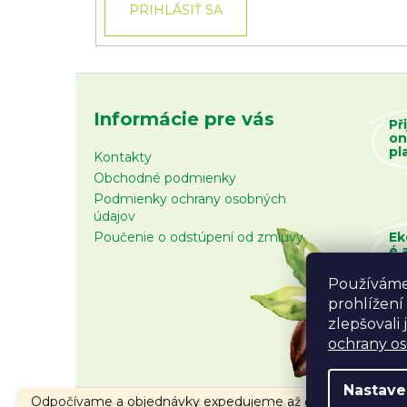
PRIHLÁSIŤ SA
Informácie pre vás
Př
on
pl
Kontakty
Obchodné podmienky
Podmienky ochrany osobných
údajov
Poučenie o odstúpení od zmluvy
Ek
é 
zb
Používáme
prohlížení
zlepšovali
ochrany o
Nastave
Odpočívame a objednávky expedujeme až od 10.8.2026.
Copyright 2026
Fair Trade Centrum
. Všetky prá