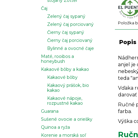
stojany Zotter
Čaj
Zelený čaj sypaný
Položka 
Zelený čaj porciovaný
Čierny čaj sypaný
Čierny čaj porciovaný
Popis
Bylinné a ovocné čaje
Maté, rooibos a
Nádhern
honeybush
anjel je
Kakaové bôby a kakao
nebeský
Kakaové bôby
teda "an
Kakaový prášok, bio
Vďaka ru
kakao
darovať 
Kakaové nápoje,
rozpustné kakao
Ručné pr
farba.
Guarana
Sušené ovocie a oriešky
Výška c
Quinoa a ryža
Ručn
Korenie a morská soľ