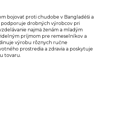
ľom bojovať proti chudobe v Bangladéši a
 podporuje drobných výrobcov pri
e vzdelávanie najmä ženám a mladým
avidelným príjmom pre remeselníkov a
ordinuje výrobu rôznych ručne
ivotného prostredia a zdravia a poskytuje
u tovaru.