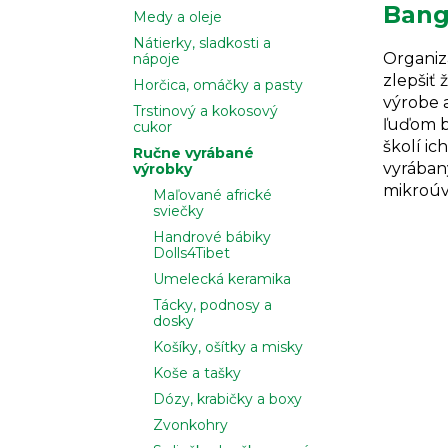
Bang
Medy a oleje
Nátierky, sladkosti a
Organizá
nápoje
zlepšiť
Horčica, omáčky a pasty
výrobe 
Trstinový a kokosový
ľuďom b
cukor
školí i
Ručne vyrábané
vyrábaný
výrobky
mikroúv
Maľované africké
sviečky
Handrové bábiky
Dolls4Tibet
Umelecká keramika
Tácky, podnosy a
dosky
Košíky, ošítky a misky
Koše a tašky
Dózy, krabičky a boxy
Zvonkohry