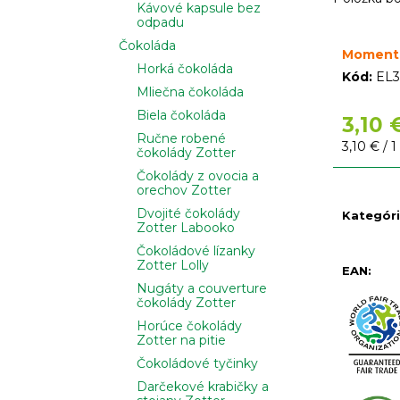
Kávové kapsule bez
odpadu
Čokoláda
Moment
Horká čokoláda
Kód:
EL3
Mliečna čokoláda
Biela čokoláda
3,10 
Ručne robené
Jednotko
3,10 € / 1
čokolády Zotter
cena:
Čokolády z ovocia a
orechov Zotter
Dvojité čokolády
Kategór
Zotter Labooko
Čokoládové lízanky
Zotter Lolly
EAN
:
Nugáty a couverture
čokolády Zotter
Horúce čokolády
Zotter na pitie
Čokoládové tyčinky
Darčekové krabičky a