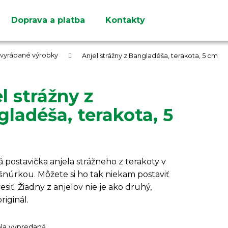
Doprava a platba
Kontakty
Čo potrebujete nájsť?
e vyrábané výrobky
Anjel strážny z Bangladéša, terakota, 5 cm
l strážny z
ladéša, terakota, 5
HĽADAŤ
Odporúčame
postavička anjela strážneho z terakoty v
šnúrkou. Môžete si ho tak niekam postaviť
esiť. Žiadny z anjelov nie je ako druhý,
riginál.
ola vypredaná…