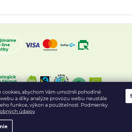
ijímáme
-line
atby
ologick
a férové
oží
 cookies, abychom Vám umožnili pohodlné
 webu a díky analýze provozu webu neustále
 jeho funkce, výkon a použitelnost. Podmienky
sobných údajov
.
nie
va vyhradené.
Vytvoril Shoptet
Desig