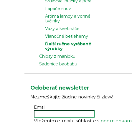
Srdiečka, hračky a perá
Lapače snov
Aróma lampy a vonné
tyčinky
Vázy a kvetináče
Vianočné betlehemy
Ďalší ručne vyrábané
výrobky
Chipsy z manioku
Sadenice baobabu
Z
á
Odoberať newsletter
p
Nezmeškajte žiadne novinky či zľavy!
ä
t
Email
i
Vložením e-mailu súhlasíte s
podmienkami 
e