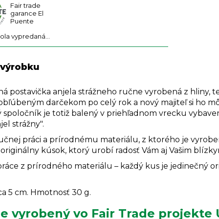
Fair trade
garance El
Puente
bola vypredaná…
 výrobku
á postavička anjela strážneho ručne vyrobená z hliny, te
 obľúbeným darčekom po celý rok a nový majiteľ si ho mô
 spoločník je totiž balený v priehľadnom vrecku vybav
jel strážny".
čnej práci a prírodnému materiálu, z ktorého je vyrobený
originálny kúsok, ktorý urobí radosť Vám aj Vašim blízky
áce z prírodného materiálu – každý kus je jedinečný origin
ca 5 cm. Hmotnosť 30 g.
e vyrobený vo Fair Trade projekte 