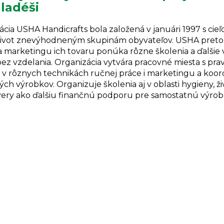
ladéši
cia USHA Handicrafts bola založená v januári 1997 s cie
 život znevýhodneným skupinám obyvateľov. USHA preto
a marketingu ich tovaru ponúka rôzne školenia a ďalši
ez vzdelania. Organizácia vytvára pracovné miesta s pr
ch v rôznych technikách ručnej práce i marketingu a ko
ch výrobkov. Organizuje školenia aj v oblasti hygieny, ž
ery ako ďalšiu finančnú podporu pre samostatnú výrob