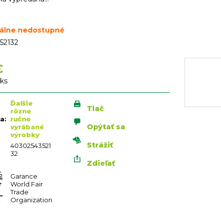
álne nedostupné
52132
€
vá
 ks
Ďalšie
Tlač
rôzne
ia
:
ručne
Opýtať sa
vyrábané
výrobky
Strážiť
40302543521
32
Zdieľať
Garance
World Fair
Trade
Organization